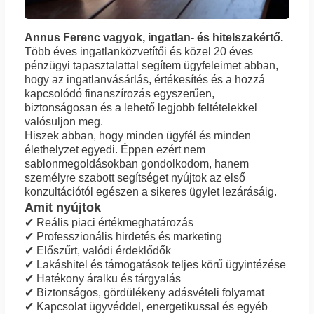
Annus Ferenc vagyok, ingatlan- és hitelszakértő.
Több éves ingatlanközvetítői és közel 20 éves
pénzügyi tapasztalattal segítem ügyfeleimet abban,
hogy az ingatlanvásárlás, értékesítés és a hozzá
kapcsolódó finanszírozás egyszerűen,
biztonságosan és a lehető legjobb feltételekkel
valósuljon meg.
Hiszek abban, hogy minden ügyfél és minden
élethelyzet egyedi. Éppen ezért nem
sablonmegoldásokban gondolkodom, hanem
személyre szabott segítséget nyújtok az első
konzultációtól egészen a sikeres ügylet lezárásáig.
Amit nyújtok
✔ Reális piaci értékmeghatározás
✔ Professzionális hirdetés és marketing
✔ Előszűrt, valódi érdeklődők
✔ Lakáshitel és támogatások teljes körű ügyintézése
✔ Hatékony áralku és tárgyalás
✔ Biztonságos, gördülékeny adásvételi folyamat
✔ Kapcsolat ügyvéddel, energetikussal és egyéb