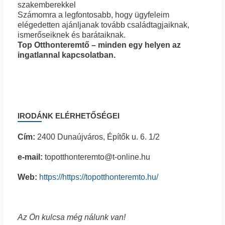
szakemberekkel
Számomra a legfontosabb, hogy ügyfeleim
elégedetten ajánljanak tovább családtagjaiknak,
ismerőseiknek és barátaiknak.
Top Otthonteremtő – minden egy helyen az
ingatlannal kapcsolatban.
IRODÁNK ELÉRHETŐSÉGEI
Cím:
2400 Dunaújváros, Építők u. 6. 1/2
e-mail:
topotthonteremto@t-online.hu
Web:
https://https://topotthonteremto.hu/
Az Ön kulcsa még nálunk van!